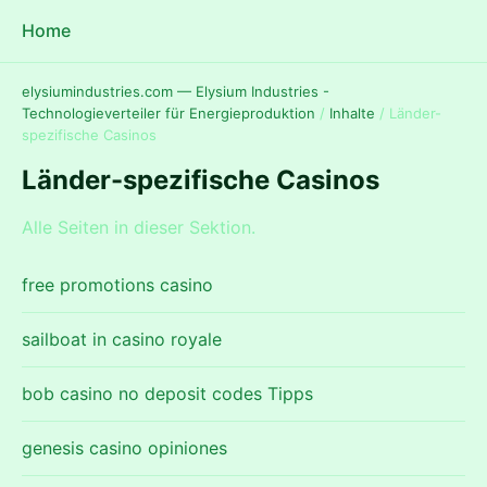
Home
elysiumindustries.com — Elysium Industries -
Technologieverteiler für Energieproduktion
/
Inhalte
/
Länder-
spezifische Casinos
Länder-spezifische Casinos
Alle Seiten in dieser Sektion.
free promotions casino
sailboat in casino royale
bob casino no deposit codes Tipps
genesis casino opiniones