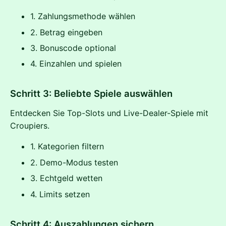
1. Zahlungsmethode wählen
2. Betrag eingeben
3. Bonuscode optional
4. Einzahlen und spielen
Schritt 3: Beliebte Spiele auswählen
Entdecken Sie Top-Slots und Live-Dealer-Spiele mit
Croupiers.
1. Kategorien filtern
2. Demo-Modus testen
3. Echtgeld wetten
4. Limits setzen
Schritt 4: Auszahlungen sichern