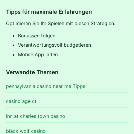
Tipps für maximale Erfahrungen
Optimieren Sie Ihr Spielen mit diesen Strategien.
Bonussen folgen
Verantwortungsvoll budgetieren
Mobile App laden
Verwandte Themen
pennsylvania casino near me Tipps
casino age ct
inn at charles town casino
black wolf casino