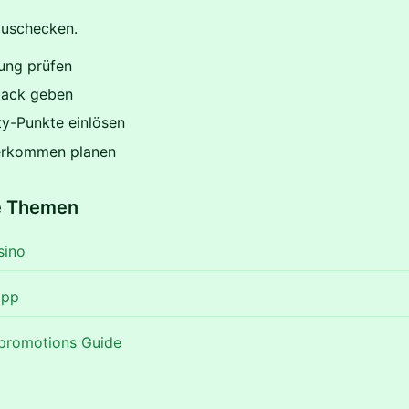
auschecken.
ung prüfen
back geben
ty-Punkte einlösen
erkommen planen
e Themen
sino
app
 promotions Guide