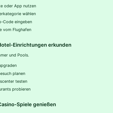
te oder App nutzen
erkategorie wählen
o-Code eingeben
le vom Flughafen
 Hotel-Einrichtungen erkunden
mmer und Pools.
 upgraden
Besuch planen
sscenter testen
urants probieren
 Casino-Spiele genießen