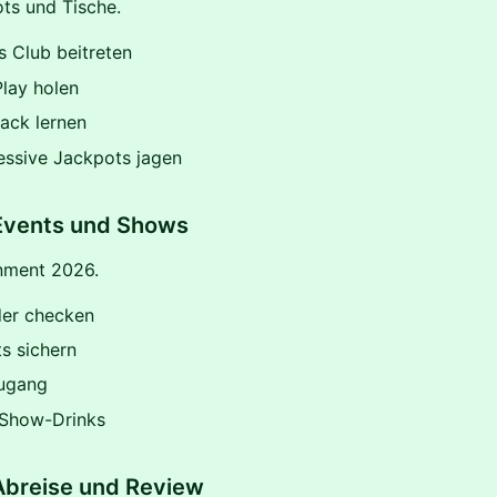
ts und Tische.
rs Club beitreten
Play holen
jack lernen
essive Jackpots jagen
 Events und Shows
inment 2026.
der checken
ts sichern
Zugang
-Show-Drinks
 Abreise und Review