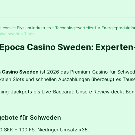
s.com — Elysium Industries - Technologieverteiler für Energieproduktio
sino sweden Tipps
 Epoca Casino Sweden: Experten
a Casino Sweden
ist 2026 das Premium-Casino für Schwed
kalen Slots und schnellen Auszahlungen überzeugt es Tause
ng-Jackpots bis Live-Baccarat: Unsere Review deckt Boni,
ebote für Schweden
0 SEK + 100 FS. Niedriger Umsatz x35.