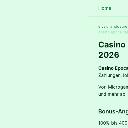
Home
elysiumindustrie
casino epoca ca
Casino
2026
Casino Epoc
Zahlungen, lo
Von Microgami
und mehr ab.
Bonus-Ang
100% bis 400