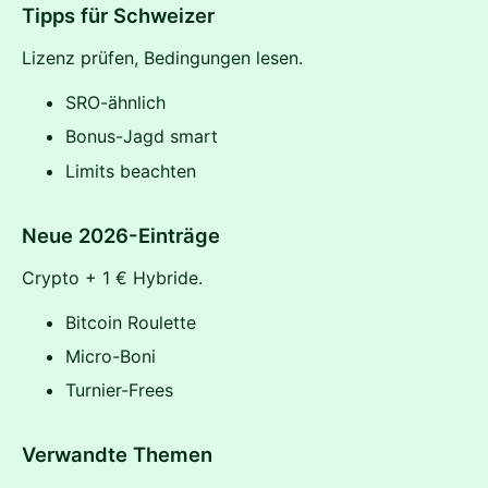
Tipps für Schweizer
Lizenz prüfen, Bedingungen lesen.
SRO-ähnlich
Bonus-Jagd smart
Limits beachten
Neue 2026-Einträge
Crypto + 1 € Hybride.
Bitcoin Roulette
Micro-Boni
Turnier-Frees
Verwandte Themen