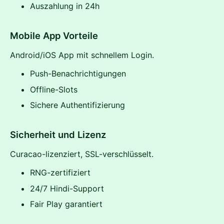
Auszahlung in 24h
Mobile App Vorteile
Android/iOS App mit schnellem Login.
Push-Benachrichtigungen
Offline-Slots
Sichere Authentifizierung
Sicherheit und Lizenz
Curacao-lizenziert, SSL-verschlüsselt.
RNG-zertifiziert
24/7 Hindi-Support
Fair Play garantiert