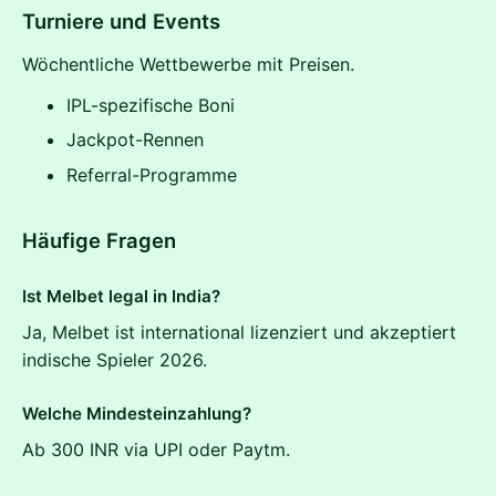
Turniere und Events
Wöchentliche Wettbewerbe mit Preisen.
IPL-spezifische Boni
Jackpot-Rennen
Referral-Programme
Häufige Fragen
Ist Melbet legal in India?
Ja, Melbet ist international lizenziert und akzeptiert
indische Spieler 2026.
Welche Mindesteinzahlung?
Ab 300 INR via UPI oder Paytm.