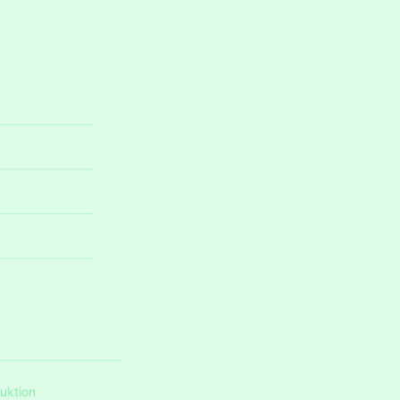
duktion