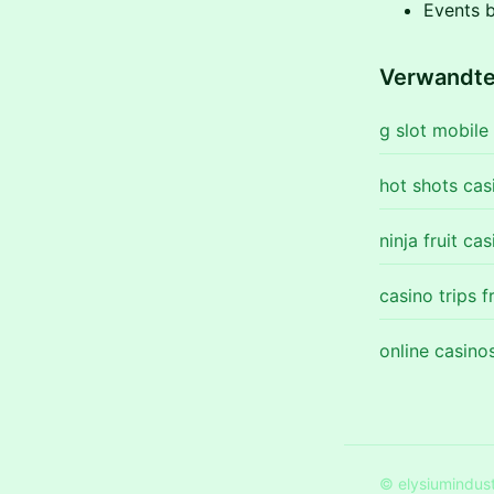
Events 
Verwandt
g slot mobile
hot shots cas
ninja fruit ca
casino trips 
online casin
© elysiumindust