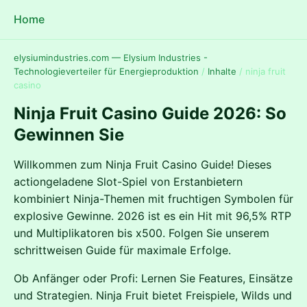
Home
elysiumindustries.com — Elysium Industries -
Technologieverteiler für Energieproduktion
/
Inhalte
/
ninja fruit
casino
Ninja Fruit Casino Guide 2026: So
Gewinnen Sie
Willkommen zum Ninja Fruit Casino Guide! Dieses
actiongeladene Slot-Spiel von Erstanbietern
kombiniert Ninja-Themen mit fruchtigen Symbolen für
explosive Gewinne. 2026 ist es ein Hit mit 96,5% RTP
und Multiplikatoren bis x500. Folgen Sie unserem
schrittweisen Guide für maximale Erfolge.
Ob Anfänger oder Profi: Lernen Sie Features, Einsätze
und Strategien. Ninja Fruit bietet Freispiele, Wilds und