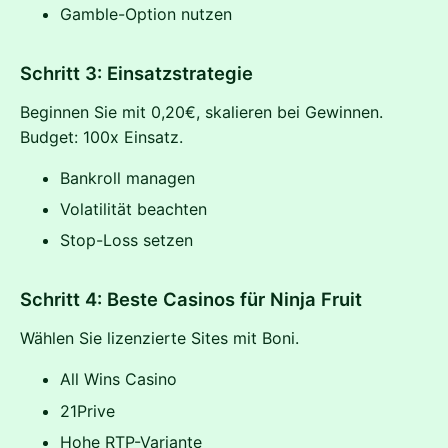
Gamble-Option nutzen
Schritt 3: Einsatzstrategie
Beginnen Sie mit 0,20€, skalieren bei Gewinnen.
Budget: 100x Einsatz.
Bankroll managen
Volatilität beachten
Stop-Loss setzen
Schritt 4: Beste Casinos für Ninja Fruit
Wählen Sie lizenzierte Sites mit Boni.
All Wins Casino
21Prive
Hohe RTP-Variante