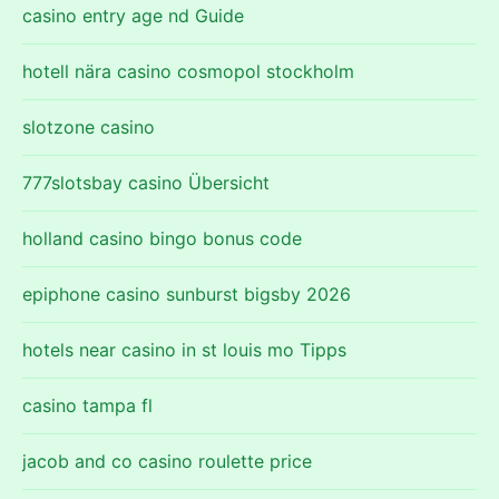
casino entry age nd Guide
hotell nära casino cosmopol stockholm
slotzone casino
777slotsbay casino Übersicht
holland casino bingo bonus code
epiphone casino sunburst bigsby 2026
hotels near casino in st louis mo Tipps
casino tampa fl
jacob and co casino roulette price