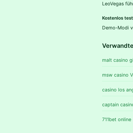
LeoVegas füh
Kostenlos tes
Demo-Modi ve
Verwandt
malt casino gi
msw casino V
casino los an
captain casin
711bet online