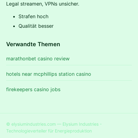
Legal streamen, VPNs unsicher.
Strafen hoch
Qualität besser
Verwandte Themen
marathonbet casino review
hotels near mcphillips station casino
firekeepers casino jobs
© elysiumindustries.com — Elysium Industries -
Technologieverteiler für Energieproduktion