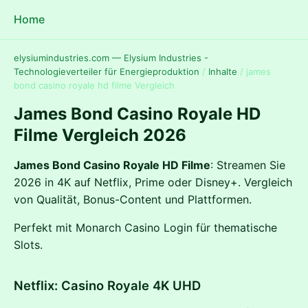
Home
elysiumindustries.com — Elysium Industries -
Technologieverteiler für Energieproduktion
/
Inhalte
/
james
bond casino royale hd filme Vergleich
James Bond Casino Royale HD
Filme Vergleich 2026
James Bond Casino Royale HD Filme
: Streamen Sie
2026 in 4K auf Netflix, Prime oder Disney+. Vergleich
von Qualität, Bonus-Content und Plattformen.
Perfekt mit Monarch Casino Login für thematische
Slots.
Netflix: Casino Royale 4K UHD