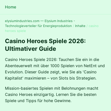
Home
elysiumindustries.com — Elysium Industries -
Technologieverteiler für Energieproduktion
/
Inhalte
/
casino
heroes spiele
Casino Heroes Spiele 2026:
Ultimativer Guide
Casino Heroes Spiele 2026: Tauchen Sie ein in die
Abenteuerwelt mit über 1000 Spielen von NetEnt und
Evolution. Dieser Guide zeigt, wie Sie als 'Casino
Kapitalist' maximieren – von Slots bis Strategien.
Mission-basiertes Spielen mit Belohnungen macht
Casino Heroes einzigartig. Lernen Sie die besten
Spiele und Tipps für hohe Gewinne.