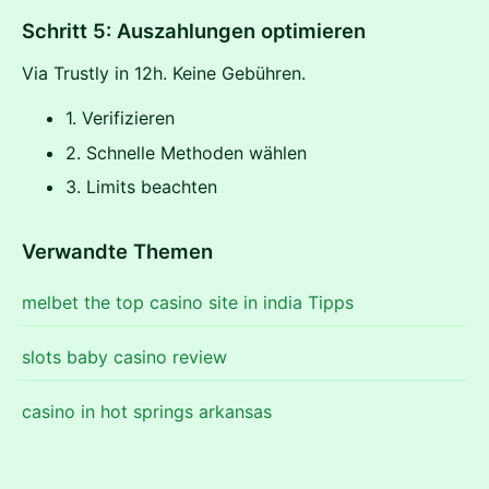
Schritt 5: Auszahlungen optimieren
Via Trustly in 12h. Keine Gebühren.
1. Verifizieren
2. Schnelle Methoden wählen
3. Limits beachten
Verwandte Themen
melbet the top casino site in india Tipps
slots baby casino review
casino in hot springs arkansas