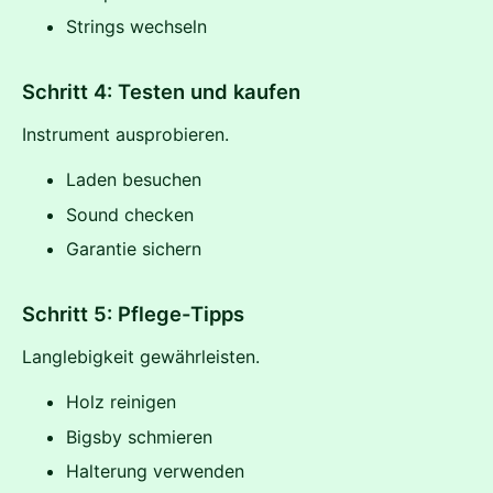
Strings wechseln
Schritt 4: Testen und kaufen
Instrument ausprobieren.
Laden besuchen
Sound checken
Garantie sichern
Schritt 5: Pflege-Tipps
Langlebigkeit gewährleisten.
Holz reinigen
Bigsby schmieren
Halterung verwenden