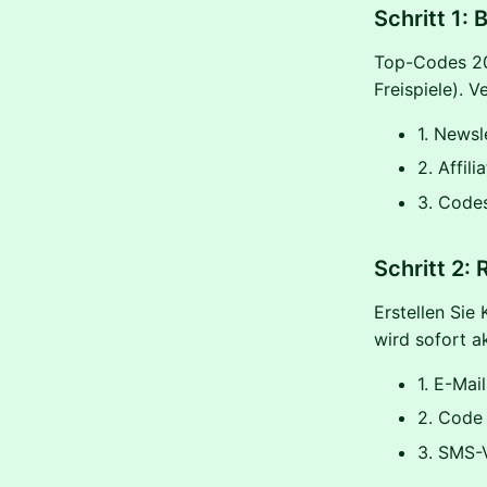
Schritt 1:
Top-Codes 20
Freispiele). 
1. Newsl
2. Affil
3. Codes
Schritt 2:
Erstellen Sie
wird sofort ak
1. E-Mai
2. Code
3. SMS-V