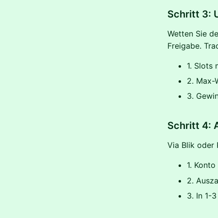
Schritt 3:
Wetten Sie de
Freigabe. Trac
1. Slots
2. Max-W
3. Gewi
Schritt 4:
Via Blik oder
1. Konto 
2. Ausza
3. In 1-