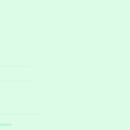
duktion