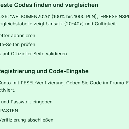
 Beste Codes finden und vergleichen
26: 'WELKOMEN2026' (100% bis 1000 PLN), 'FREESPINSPL
Vergleichstabelle zeigt Umsatz (20-40x) und Gültigkeit.
etter abonnieren
iate-Seiten prüfen
 auf Offizieller Seite validieren
 Registrierung und Code-Eingabe
 Konto mit PESEL-Verifizierung. Geben Sie Code im Promo-F
tiviert.
l und Passwort eingeben
 PASTEN
erifizierung abschließen