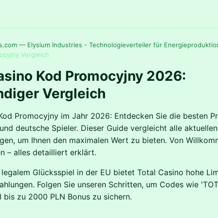
s.com — Elysium Industries - Technologieverteiler für Energieproduktio
ocyjny Vergleich
asino Kod Promocyjny 2026:
ndiger Vergleich
 Kod Promocyjny im Jahr 2026: Entdecken Sie die besten 
 und deutsche Spieler. Dieser Guide vergleicht alle aktuelle
gen, um Ihnen den maximalen Wert zu bieten. Von Willkom
– alles detailliert erklärt.
 legalem Glücksspiel in der EU bietet Total Casino hohe Li
ahlungen. Folgen Sie unseren Schritten, um Codes wie 'TO
d bis zu 2000 PLN Bonus zu sichern.