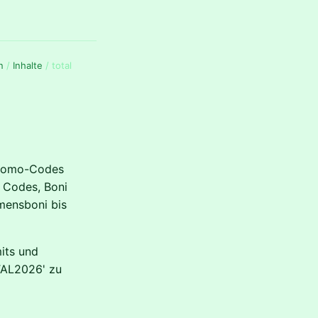
n
/
Inhalte
/
total
Promo-Codes
n Codes, Boni
mensboni bis
mits und
TAL2026' zu