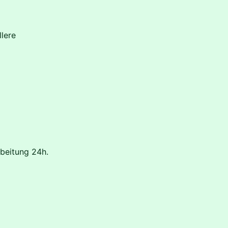
llere
rbeitung 24h.