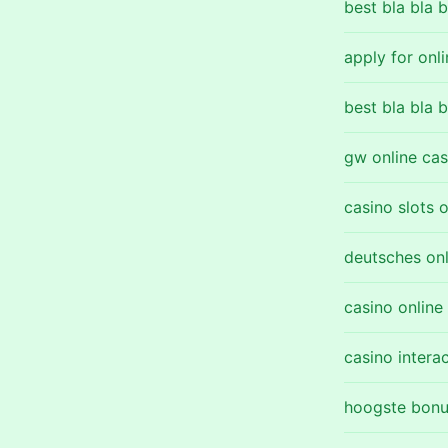
best bla bla 
apply for onl
best bla bla 
gw online cas
casino slots o
deutsches onl
casino online
casino interac
hoogste bonus