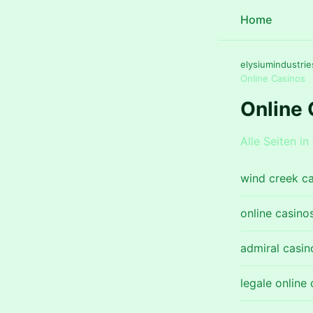
Home
elysiumindustrie
Online Casinos
Online 
Alle Seiten in
wind creek ca
online casino
admiral casin
legale onlin