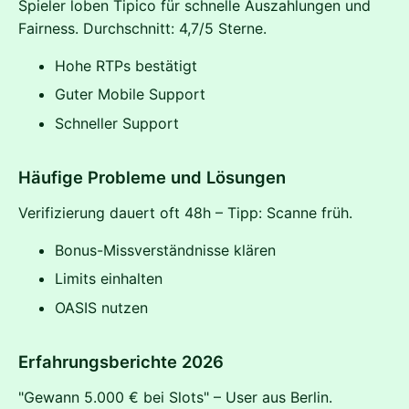
Spieler loben Tipico für schnelle Auszahlungen und
Fairness. Durchschnitt: 4,7/5 Sterne.
Hohe RTPs bestätigt
Guter Mobile Support
Schneller Support
Häufige Probleme und Lösungen
Verifizierung dauert oft 48h – Tipp: Scanne früh.
Bonus-Missverständnisse klären
Limits einhalten
OASIS nutzen
Erfahrungsberichte 2026
"Gewann 5.000 € bei Slots" – User aus Berlin.