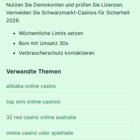
Nutzen Sie Demokonten und prüfen Sie Lizenzen.
Vermeiden Sie Schwarzmarkt-Casinos für Sicherheit
2026.
Wöchentliche Limits setzen
Boni mit Umsatz 30x
Verbraucherschutz kontaktieren
Verwandte Themen
alibaba online casino
top sms online casinos
32 red casino online australia
online casino oder spielhalle