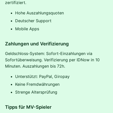
zertifiziert.
Hohe Auszahlungsquoten
Deutscher Support
Mobile Apps
Zahlungen und Verifizierung
Geldschloss-System: Sofort-Einzahlungen via
Sofortüberweisung. Verifizierung per IDNow in 10
Minuten. Auszahlungen bis 72h.
Unterstützt: PayPal, Giropay
Keine Fremdwährungen
Strenge Altersprüfung
Tipps für MV-Spieler