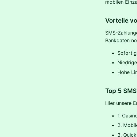
mobilen Einza
Vorteile v
SMS-Zahlungen
Bankdaten no
Sofortig
Niedrig
Hohe Li
Top 5 SMS
Hier unsere E
1. Casin
2. Mobil
3. Quick