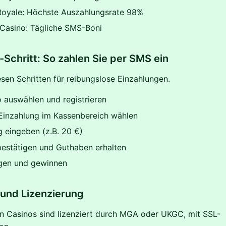
Royale: Höchste Auszahlungsrate 98%
 Casino: Tägliche SMS-Boni
r-Schritt: So zahlen Sie per SMS ein
esen Schritten für reibungslose Einzahlungen.
o auswählen und registrieren
Einzahlung im Kassenbereich wählen
g eingeben (z.B. 20 €)
bestätigen und Guthaben erhalten
egen und gewinnen
 und Lizenzierung
n Casinos sind lizenziert durch MGA oder UKGC, mit SSL-