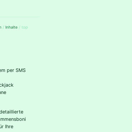
n
/
Inhalte
/
top
uem per SMS
ackjack
hne
etaillierte
kommensboni
r Ihre