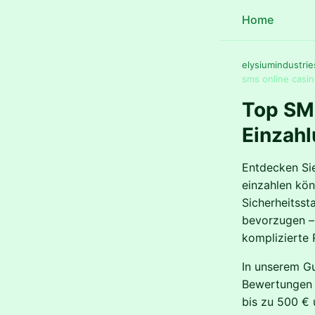
Home
elysiumindustrie
sms online casi
Top SM
Einzah
Entdecken Si
einzahlen kön
Sicherheitsst
bevorzugen –
komplizierte 
In unserem Gu
Bewertungen 
bis zu 500 € 