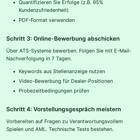
Quantifizieren Sie Erfolge (z.B. 95%
Kundenzufriedenheit)
PDF-Format verwenden
Schritt 3: Online-Bewerbung abschicken
Über ATS-Systeme bewerben. Folgen Sie mit E-Mail-
Nachverfolgung in 7 Tagen.
Keywords aus Stellenanzeige nutzen
Video-Bewerbung für Dealer-Positionen
Probezeitbedingungen prüfen
Schritt 4: Vorstellungsgespräch meistern
Vorbereiten auf Fragen zu Verantwortungsvollem
Spielen und AML. Technische Tests bestehen.