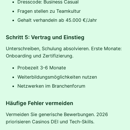
Dresscode: Business Casual
Fragen stellen zu Teamkultur
Gehalt verhandeln ab 45.000 €/Jahr
Schritt 5: Vertrag und Einstieg
Unterschreiben, Schulung absolvieren. Erste Monate:
Onboarding und Zertifizierung.
Probezeit 3-6 Monate
Weiterbildungsmöglichkeiten nutzen
Netzwerken im Branchenforum
Häufige Fehler vermeiden
Vermeiden Sie generische Bewerbungen. 2026
priorisieren Casinos DEI und Tech-Skills.