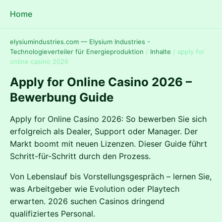
Home
elysiumindustries.com — Elysium Industries -
Technologieverteiler für Energieproduktion
/
Inhalte
/
apply for
online casino 2026
Apply for Online Casino 2026 –
Bewerbung Guide
Apply for Online Casino 2026: So bewerben Sie sich
erfolgreich als Dealer, Support oder Manager. Der
Markt boomt mit neuen Lizenzen. Dieser Guide führt
Schritt-für-Schritt durch den Prozess.
Von Lebenslauf bis Vorstellungsgespräch – lernen Sie,
was Arbeitgeber wie Evolution oder Playtech
erwarten. 2026 suchen Casinos dringend
qualifiziertes Personal.