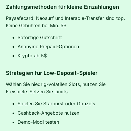
Zahlungsmethoden für kleine Einzahlungen
Paysafecard, Neosurf und Interac e-Transfer sind top.
Keine Gebühren bei Min. 5$.
Sofortige Gutschrift
Anonyme Prepaid-Optionen
Krypto ab 5$
Strategien für Low-Deposit-Spieler
Wählen Sie niedrig-volatilen Slots, nutzen Sie
Freispiele. Setzen Sie Limits.
Spielen Sie Starburst oder Gonzo's
Cashback-Angebote nutzen
Demo-Modi testen