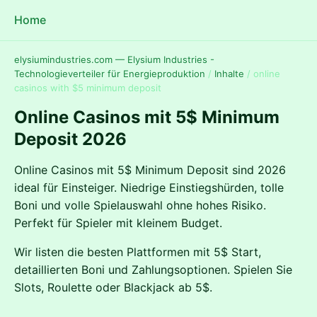
Home
elysiumindustries.com — Elysium Industries -
Technologieverteiler für Energieproduktion
/
Inhalte
/
online
casinos with $5 minimum deposit
Online Casinos mit 5$ Minimum
Deposit 2026
Online Casinos mit 5$ Minimum Deposit sind 2026
ideal für Einsteiger. Niedrige Einstiegshürden, tolle
Boni und volle Spielauswahl ohne hohes Risiko.
Perfekt für Spieler mit kleinem Budget.
Wir listen die besten Plattformen mit 5$ Start,
detaillierten Boni und Zahlungsoptionen. Spielen Sie
Slots, Roulette oder Blackjack ab 5$.