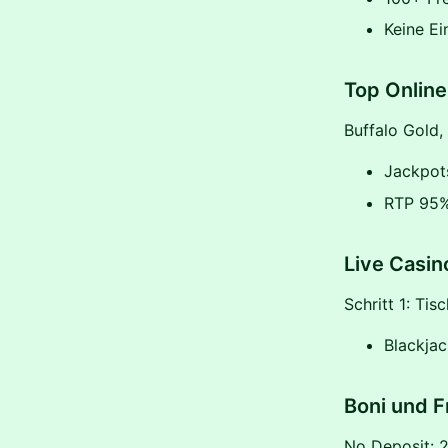
Keine Ei
Top Online
Buffalo Gold,
Jackpots
RTP 95
Live Casin
Schritt 1: Tis
Blackjac
Boni und F
No Deposit: 