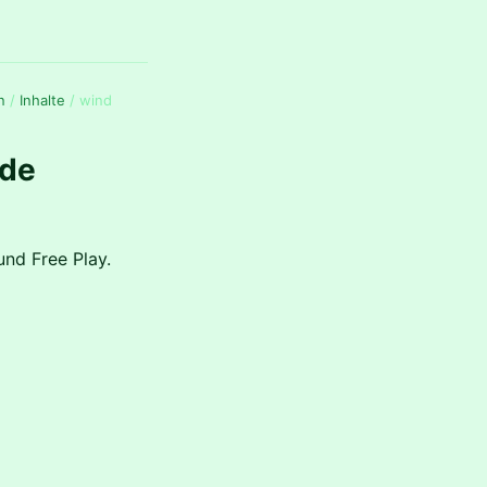
n
/
Inhalte
/
wind
ide
und Free Play.