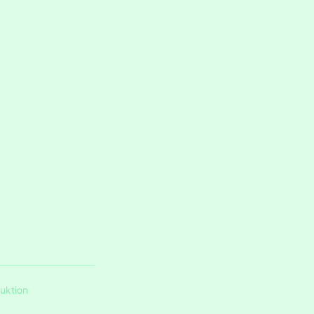
duktion