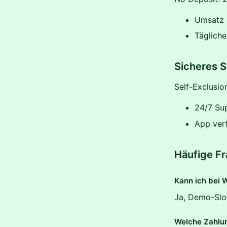
Umsatz
Tägliche
Sicheres S
Self-Exclusio
24/7 Su
App ver
Häufige F
Kann ich bei 
Ja, Demo-Slot
Welche Zahlu