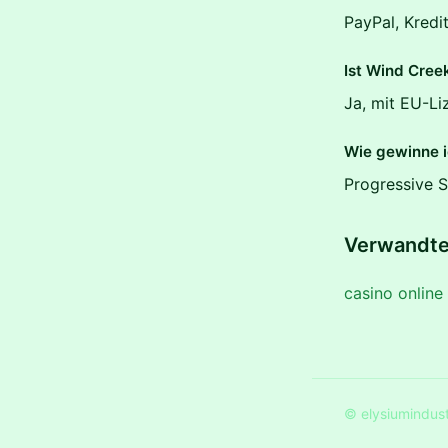
PayPal, Kredi
Ist Wind Cree
Ja, mit EU-Li
Wie gewinne 
Progressive S
Verwandt
casino online
© elysiumindust