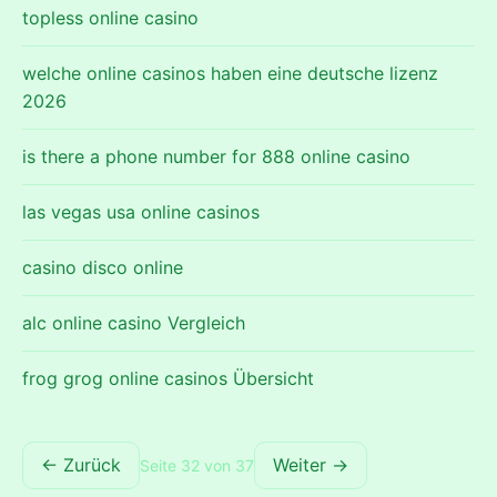
topless online casino
welche online casinos haben eine deutsche lizenz
2026
is there a phone number for 888 online casino
las vegas usa online casinos
casino disco online
alc online casino Vergleich
frog grog online casinos Übersicht
← Zurück
Weiter →
Seite 32 von 37