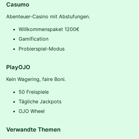
Casumo
Abenteuer-Casino mit Abstufungen.
Willkommenspaket 1200€
Gamification
Probierspiel-Modus
PlayOJO
Kein Wagering, faire Boni.
50 Freispiele
Tägliche Jackpots
OJO Wheel
Verwandte Themen