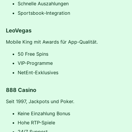
Schnelle Auszahlungen
Sportsbook-Integration
LeoVegas
Mobile King mit Awards für App-Qualität.
50 Free Spins
VIP-Programme
NetEnt-Exklusives
888 Casino
Seit 1997, Jackpots und Poker.
Keine Einzahlung Bonus
Hohe RTP-Spiele
24/7 Support