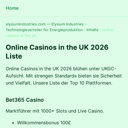
Home
elysiumindustries.com — Elysium Industries -
Technologieverteiler für Energieproduktion
/
Inhalte
/
online
casinos in the uk
Online Casinos in the UK 2026
Liste
Online Casinos in the UK 2026 blühen unter UKGC-
Aufsicht. Mit strengen Standards bieten sie Sicherheit
und Vielfalt. Unsere Liste der Top 10 Plattformen.
Bet365 Casino
Marktführer mit 1000+ Slots und Live Casino.
Willkommensbonus 100£