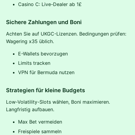
Casino C: Live-Dealer ab 1£
Sichere Zahlungen und Boni
Achten Sie auf UKGC-Lizenzen. Bedingungen prüfen:
Wagering x35 üblich.
E-Wallets bevorzugen
Limits tracken
VPN für Bermuda nutzen
Strategien für kleine Budgets
Low-Volatility-Slots wählen, Boni maximieren.
Langfristig aufbauen.
Max Bet vermeiden
Freispiele sammeln