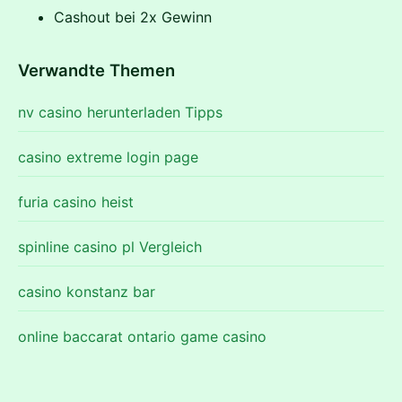
Cashout bei 2x Gewinn
Verwandte Themen
nv casino herunterladen Tipps
casino extreme login page
furia casino heist
spinline casino pl Vergleich
casino konstanz bar
online baccarat ontario game casino