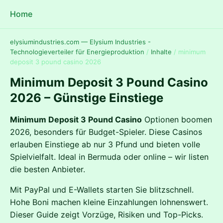
Home
elysiumindustries.com — Elysium Industries -
Technologieverteiler für Energieproduktion
/
Inhalte
/
minimum
deposit 3 pound casino 2026
Minimum Deposit 3 Pound Casino
2026 – Günstige Einstiege
Minimum Deposit 3 Pound Casino
Optionen boomen
2026, besonders für Budget-Spieler. Diese Casinos
erlauben Einstiege ab nur 3 Pfund und bieten volle
Spielvielfalt. Ideal in Bermuda oder online – wir listen
die besten Anbieter.
Mit PayPal und E-Wallets starten Sie blitzschnell.
Hohe Boni machen kleine Einzahlungen lohnenswert.
Dieser Guide zeigt Vorzüge, Risiken und Top-Picks.