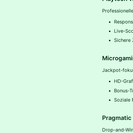
Professionell
Respons
Live-Sc
Sichere 
Microgami
Jackpot-fokus
HD-Graf
Bonus-T
Soziale 
Pragmatic 
Drop-and-Win