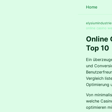
Home
elysiumindustrie
online casino we
Online 
Top 10
Ein überzeuge
und Conversi
Benutzerfreun
Vergleich list
Optimierung 
Von minimalis
welche Casino
optimieren m