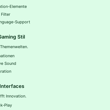
ation-Elemente
Filter
anguage-Support
Gaming Stil
e Themenwelten.
ationen
ve Sound
ration
Interfaces
ifft Innovation.
ck-Play