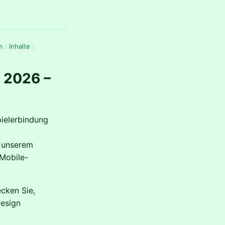
n
/
Inhalte
/
 2026 –
pielerbindung
n unserem
 Mobile-
ecken Sie,
Design