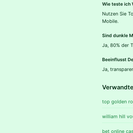
Wie teste ich
Nutzen Sie To
Mobile.
Sind dunkle 
Ja, 80% der T
Beeinflusst 
Ja, transpare
Verwandt
top golden ro
william hill v
bet online ca