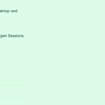
esktop und
gen Sessions.