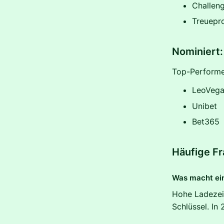
Challen
Treuepr
Nominiert
Top-Performe
LeoVega
Unibet
Bet365
Häufige F
Was macht ein
Hohe Ladezeit
Schlüssel. In