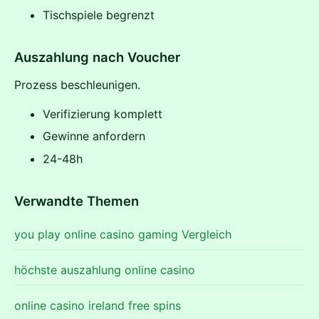
Tischspiele begrenzt
Auszahlung nach Voucher
Prozess beschleunigen.
Verifizierung komplett
Gewinne anfordern
24-48h
Verwandte Themen
you play online casino gaming Vergleich
höchste auszahlung online casino
online casino ireland free spins