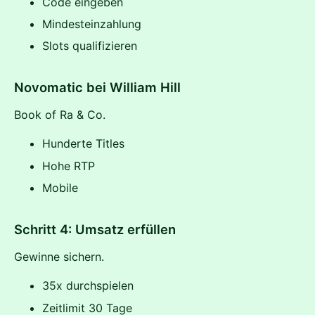
Code eingeben
Mindesteinzahlung
Slots qualifizieren
Novomatic bei William Hill
Book of Ra & Co.
Hunderte Titles
Hohe RTP
Mobile
Schritt 4: Umsatz erfüllen
Gewinne sichern.
35x durchspielen
Zeitlimit 30 Tage