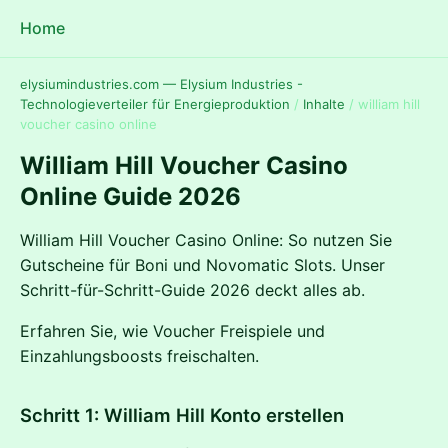
Home
elysiumindustries.com — Elysium Industries -
Technologieverteiler für Energieproduktion
/
Inhalte
/
william hill
voucher casino online
William Hill Voucher Casino
Online Guide 2026
William Hill Voucher Casino Online: So nutzen Sie
Gutscheine für Boni und Novomatic Slots. Unser
Schritt-für-Schritt-Guide 2026 deckt alles ab.
Erfahren Sie, wie Voucher Freispiele und
Einzahlungsboosts freischalten.
Schritt 1: William Hill Konto erstellen