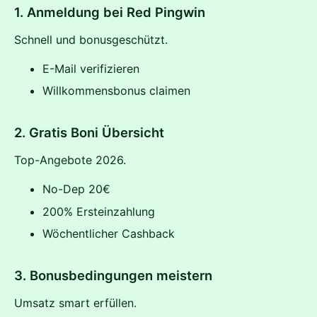
1. Anmeldung bei Red Pingwin
Schnell und bonusgeschützt.
E-Mail verifizieren
Willkommensbonus claimen
2. Gratis Boni Übersicht
Top-Angebote 2026.
No-Dep 20€
200% Ersteinzahlung
Wöchentlicher Cashback
3. Bonusbedingungen meistern
Umsatz smart erfüllen.