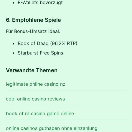
E-Wallets bevorzugt
6. Empfohlene Spiele
Für Bonus-Umsatz ideal.
Book of Dead (96.2% RTP)
Starburst Free Spins
Verwandte Themen
legitimate online casino nz
cool online casino reviews
book of ra casino game online
online casinos guthaben ohne einzahlung