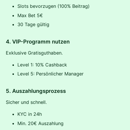
Slots bevorzugen (100% Beitrag)
Max Bet 5€
30 Tage gültig
4. VIP-Programm nutzen
Exklusive Gratisguthaben.
Level 1: 10% Cashback
Level 5: Persönlicher Manager
5. Auszahlungsprozess
Sicher und schnell.
KYC in 24h
Min. 20€ Auszahlung