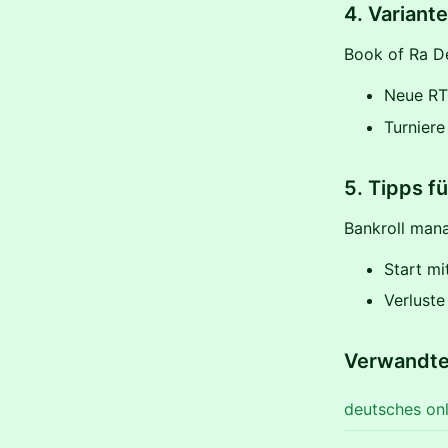
4. Variant
Book of Ra De
Neue RT
Turniere
5. Tipps f
Bankroll mana
Start mi
Verluste
Verwandt
deutsches onl