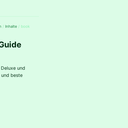
n
/
Inhalte
/
book
 Guide
 Deluxe und
e und beste