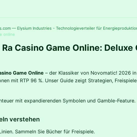
s.com — Elysium Industries - Technologieverteiler für Energieproduktio
e online
 Ra Casino Game Online: Deluxe
asino Game Online
– der Klassiker von Novomatic! 2026 in
nen mit RTP 96 %. Unser Guide zeigt Strategien, Freispiel
teuer mit expandierenden Symbolen und Gamble-Feature.
geln verstehen
Linien. Sammeln Sie Bücher für Freispiele.