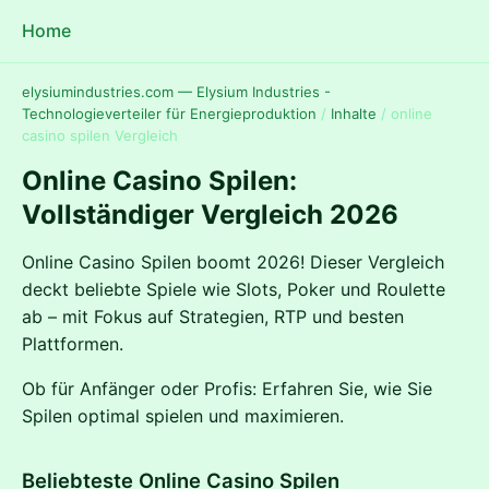
Home
elysiumindustries.com — Elysium Industries -
Technologieverteiler für Energieproduktion
/
Inhalte
/
online
casino spilen Vergleich
Online Casino Spilen:
Vollständiger Vergleich 2026
Online Casino Spilen boomt 2026! Dieser Vergleich
deckt beliebte Spiele wie Slots, Poker und Roulette
ab – mit Fokus auf Strategien, RTP und besten
Plattformen.
Ob für Anfänger oder Profis: Erfahren Sie, wie Sie
Spilen optimal spielen und maximieren.
Beliebteste Online Casino Spilen