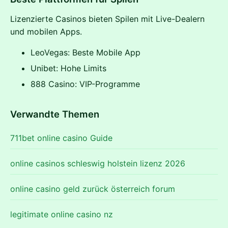
Lizenzierte Casinos bieten Spilen mit Live-Dealern
und mobilen Apps.
LeoVegas: Beste Mobile App
Unibet: Hohe Limits
888 Casino: VIP-Programme
Verwandte Themen
711bet online casino Guide
online casinos schleswig holstein lizenz 2026
online casino geld zurück österreich forum
legitimate online casino nz