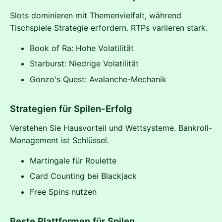
Slots dominieren mit Themenvielfalt, während
Tischspiele Strategie erfordern. RTPs variieren stark.
Book of Ra: Hohe Volatilität
Starburst: Niedrige Volatilität
Gonzo's Quest: Avalanche-Mechanik
Strategien für Spilen-Erfolg
Verstehen Sie Hausvorteil und Wettsysteme. Bankroll-
Management ist Schlüssel.
Martingale für Roulette
Card Counting bei Blackjack
Free Spins nutzen
Beste Plattformen für Spilen