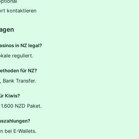
ptional
rt kontaktieren
ragen
asinos in NZ legal?
okale reguliert.
ethoden für NZ?
, Bank Transfer.
ür Kiwis?
 1.600 NZD Paket.
Auszahlungen?
 bei E-Wallets.