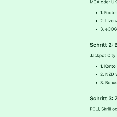
MGA oder UKGC
1. Foote
2. Lize
3. eCOG
Schritt 2:
Jackpot City 
1. Konto
2. NZD 
3. Bonus
Schritt 3:
POLi, Skrill 