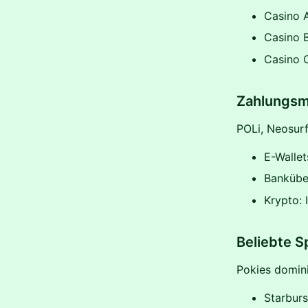
Casino 
Casino 
Casino C
Zahlungsme
POLi, Neosurf
E-Wallets
Bankübe
Krypto: 
Beliebte S
Pokies domin
Starburs