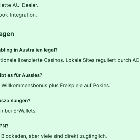
lette AU-Dealer.
ok-Integration.
ragen
bling in Australien legal?
ationale lizenzierte Casinos. Lokale Sites reguliert durch A
ibt es für Aussies?
Willkommensbonus plus Freispiele auf Pokies.
Auszahlungen?
 bei E-Wallets.
VPN?
Blockaden, aber viele sind direkt zugänglich.