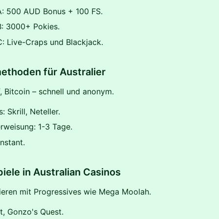
A: 500 AUD Bonus + 100 FS.
B: 3000+ Pokies.
: Live-Craps und Blackjack.
thoden für Australier
, Bitcoin – schnell und anonym.
: Skrill, Neteller.
rweisung: 1-3 Tage.
Instant.
piele in Australian Casinos
ieren mit Progressives wie Mega Moolah.
t, Gonzo's Quest.