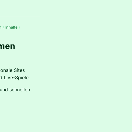
n
/
Inhalte
/
rmen
onale Sites
 Live-Spiele.
 und schnellen