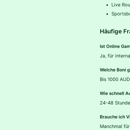
Live Rou
Sportsbo
Häufige F
Ist Online Gam
Ja, für intern
Welche Boni g
Bis 1000 AUD 
Wie schnell 
24-48 Stunden
Brauche ich 
Manchmal für 