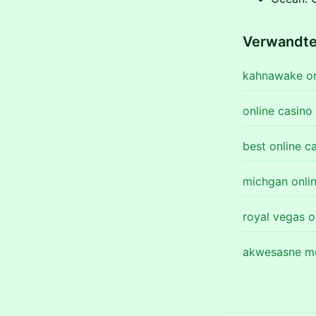
Verwandt
kahnawake on
online casino
best online c
michgan onlin
royal vegas o
akwesasne m