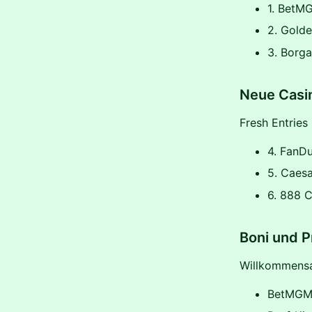
1. BetMG
2. Golde
3. Borga
Neue Casi
Fresh Entries
4. FanDu
5. Caes
6. 888 C
Boni und P
Willkommensa
BetMGM: