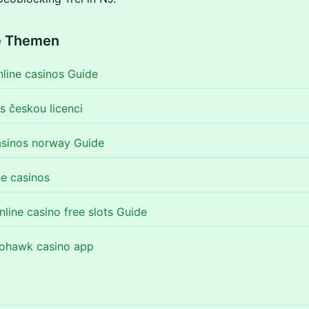
e Themen
line casinos Guide
 s českou licenci
asinos norway Guide
e casinos
nline casino free slots Guide
ohawk casino app