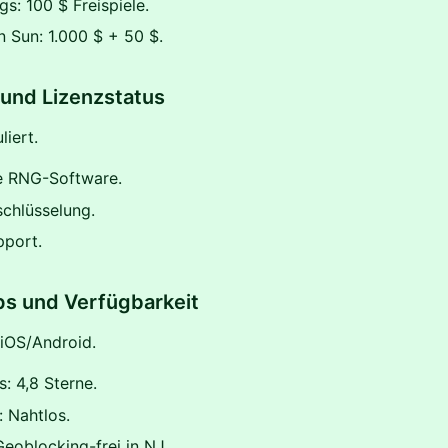
gs: 100 $ Freispiele.
 Sun: 1.000 $ + 50 $.
 und Lizenzstatus
liert.
e RNG-Software.
chlüsselung.
pport.
ps und Verfügbarkeit
iOS/Android.
s: 4,8 Sterne.
: Nahtlos.
eoblocking-frei in NJ.