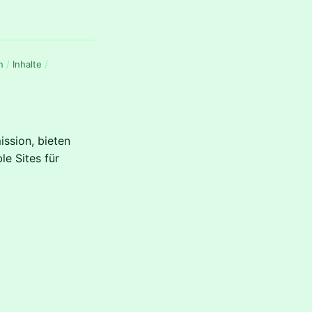
n
/
Inhalte
/
ssion, bieten
e Sites für