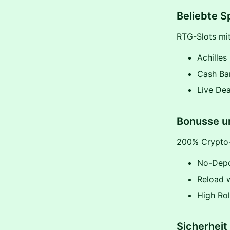
Beliebte S
RTG-Slots mi
Achilles
Cash Ba
Live Dea
Bonusse u
200% Crypto-
No-Depo
Reload 
High Rol
Sicherheit