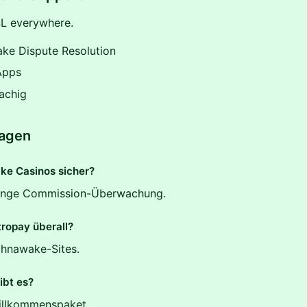
SL everywhere.
ke Dispute Resolution
Apps
achig
ragen
ke Casinos sicher?
renge Commission-Überwachung.
tropay überall?
ahnawake-Sites.
ibt es?
illkommenspaket.