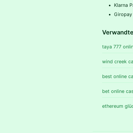
Klarna 
Giropay
Verwandt
taya 777 onli
wind creek ca
best online c
bet online ca
ethereum glüc