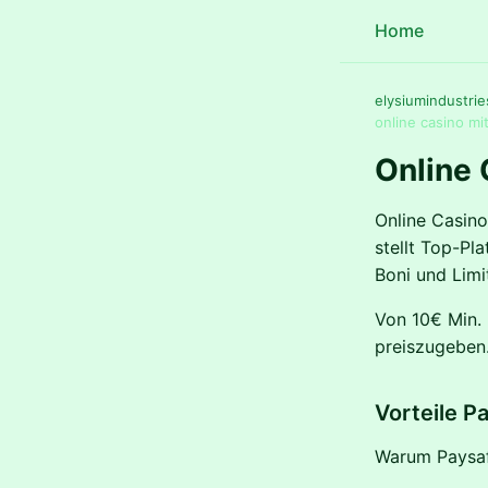
Home
elysiumindustrie
online casino mi
Online 
Online Casino
stellt Top-Pl
Boni und Limi
Von 10€ Min. 
preiszugeben
Vorteile P
Warum Paysaf