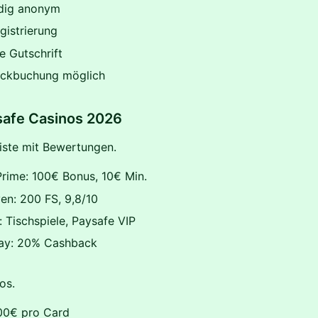
ndig anonym
gistrierung
e Gutschrift
ückbuchung möglich
safe Casinos 2026
iste mit Bewertungen.
rime: 100€ Bonus, 10€ Min.
en: 200 FS, 9,8/10
: Tischspiele, Paysafe VIP
ay: 20% Cashback
os.
00€ pro Card