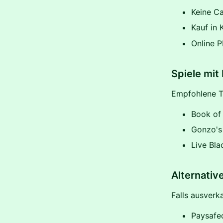
Keine C
Kauf in 
Online P
Spiele mit
Empfohlene Ti
Book of
Gonzo's
Live Bla
Alternativ
Falls ausverka
Paysafe