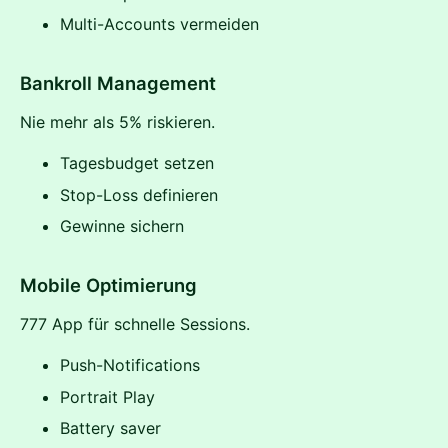
Multi-Accounts vermeiden
Bankroll Management
Nie mehr als 5% riskieren.
Tagesbudget setzen
Stop-Loss definieren
Gewinne sichern
Mobile Optimierung
777 App für schnelle Sessions.
Push-Notifications
Portrait Play
Battery saver