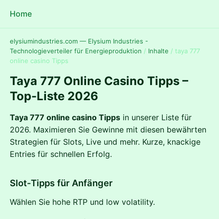
Home
elysiumindustries.com — Elysium Industries -
Technologieverteiler für Energieproduktion
/
Inhalte
/
taya 777
online casino Tipps
Taya 777 Online Casino Tipps –
Top-Liste 2026
Taya 777 online casino Tipps
in unserer Liste für
2026. Maximieren Sie Gewinne mit diesen bewährten
Strategien für Slots, Live und mehr. Kurze, knackige
Entries für schnellen Erfolg.
Slot-Tipps für Anfänger
Wählen Sie hohe RTP und low volatility.