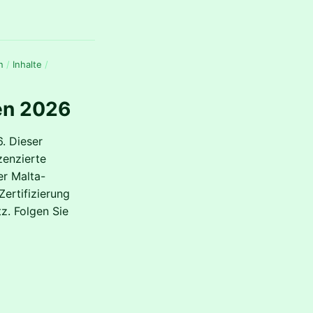
n
/
Inhalte
/
en 2026
. Dieser
zenzierte
er Malta-
Zertifizierung
z. Folgen Sie