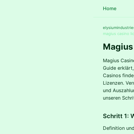
Home
elysiumindustrie
magius casino li
Magius 
Magius Casino
Guide erklärt
Casinos finde
Lizenzen. Ver
und Auszahlun
unseren Schrit
Schritt 1:
Definition und