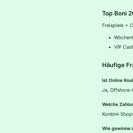
Top Boni 
Freispiele + 
Wöchentl
VIP Cas
Häufige F
Ist Online Rou
Ja, Offshore-
Welche Zahlu
Konbini-Shop
Wie gewinne i