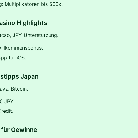
g: Multiplikatoren bis 500x.
sino Highlights
acao, JPY-Unterstützung.
illkommensbonus.
pp für iOS.
gstipps Japan
ayz, Bitcoin.
0 JPY.
redit.
 für Gewinne