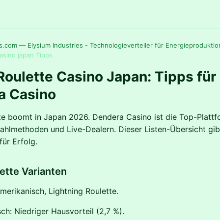
s.com — Elysium Industries - Technologieverteiler für Energieproduktio
casino japan Tipps
Roulette Casino Japan: Tipps für
a Casino
te boomt in Japan 2026. Dendera Casino ist die Top-Plattf
ahlmethoden und Live-Dealern. Dieser Listen-Übersicht gib
für Erfolg.
ette Varianten
merikanisch, Lightning Roulette.
ch: Niedriger Hausvorteil (2,7 %).