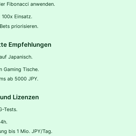
der Fibonacci anwenden.
: 100x Einsatz.
Bets priorisieren.
ette Empfehlungen
auf Japanisch.
n Gaming Tische.
ms ab 5000 JPY.
 und Lizenzen
G-Tests.
4h.
ng bis 1 Mio. JPY/Tag.