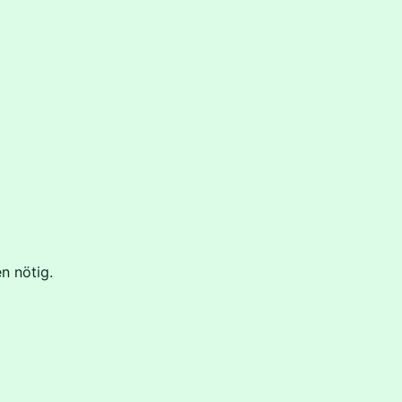
n nötig.