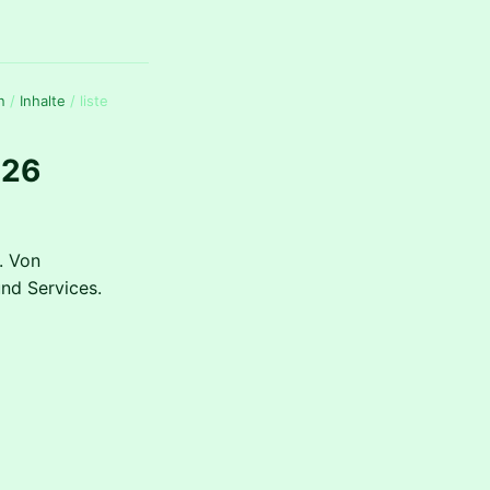
n
/
Inhalte
/
liste
026
. Von
nd Services.