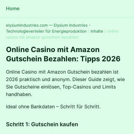
Home
elysiumindustries.com — Elysium Industries -
Technologieverteiler für Energieproduktion
/
Inhalte
/
online
casino mit amazon gutschein bezahlen
Online Casino mit Amazon
Gutschein Bezahlen: Tipps 2026
Online Casino mit Amazon Gutschein bezahlen ist
2026 praktisch und anonym. Dieser Guide zeigt, wie
Sie Gutscheine einlösen, Top-Casinos und Limits
handhaben.
Ideal ohne Bankdaten – Schritt für Schritt.
Schritt 1: Gutschein kaufen