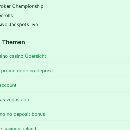
 Poker Championship
eerolls
ive Jackpots live
e Themen
ino casino Übersicht
o promo code no deposit
 account
las vegas app
ino no deposit bonus
e casinos ireland