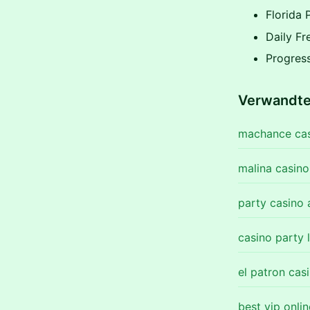
Florida
Daily Fr
Progress
Verwandt
machance cas
malina casin
party casino
casino party 
el patron cas
best vip onlin