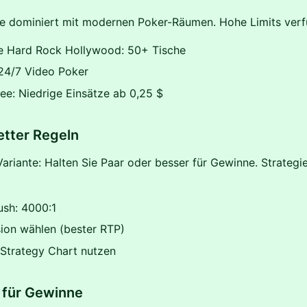
be dominiert mit modernen Poker-Räumen. Hohe Limits verf
e Hard Rock Hollywood: 50+ Tische
24/7 Video Poker
e: Niedrige Einsätze ab 0,25 $
etter Regeln
ariante: Halten Sie Paar oder besser für Gewinne. Strategie
ush: 4000:1
ion wählen (bester RTP)
 Strategy Chart nutzen
 für Gewinne