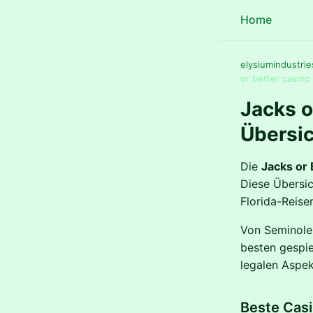
Home
elysiumindustrie
or better casino 
Jacks o
Übersi
Die
Jacks or 
Diese Übersic
Florida-Reise
Von Seminole 
besten gespiel
legalen Aspek
Beste Casi