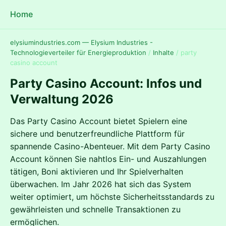
Home
elysiumindustries.com — Elysium Industries -
Technologieverteiler für Energieproduktion
/
Inhalte
/
party
casino account
Party Casino Account: Infos und
Verwaltung 2026
Das Party Casino Account bietet Spielern eine
sichere und benutzerfreundliche Plattform für
spannende Casino-Abenteuer. Mit dem Party Casino
Account können Sie nahtlos Ein- und Auszahlungen
tätigen, Boni aktivieren und Ihr Spielverhalten
überwachen. Im Jahr 2026 hat sich das System
weiter optimiert, um höchste Sicherheitsstandards zu
gewährleisten und schnelle Transaktionen zu
ermöglichen.