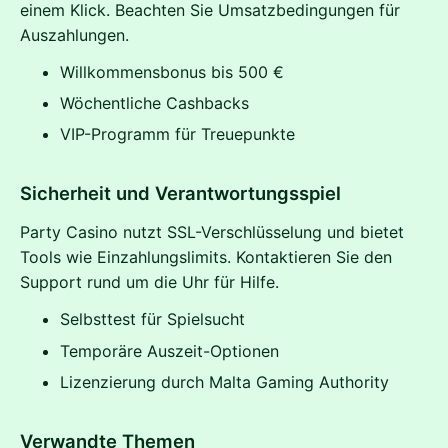
einem Klick. Beachten Sie Umsatzbedingungen für
Auszahlungen.
Willkommensbonus bis 500 €
Wöchentliche Cashbacks
VIP-Programm für Treuepunkte
Sicherheit und Verantwortungsspiel
Party Casino nutzt SSL-Verschlüsselung und bietet
Tools wie Einzahlungslimits. Kontaktieren Sie den
Support rund um die Uhr für Hilfe.
Selbsttest für Spielsucht
Temporäre Auszeit-Optionen
Lizenzierung durch Malta Gaming Authority
Verwandte Themen