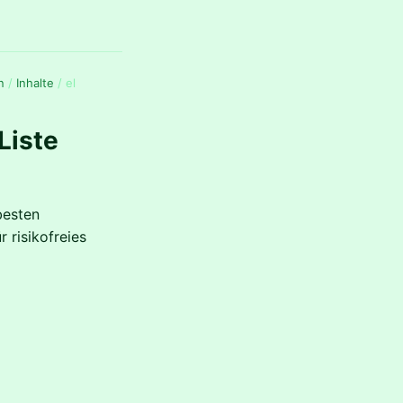
n
/
Inhalte
/
el
Liste
besten
 risikofreies