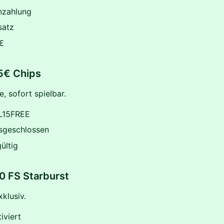
nzahlung
satz
€
5€ Chips
e, sofort spielbar.
L15FREE
usgeschlossen
ültig
0 FS Starburst
klusiv.
iviert