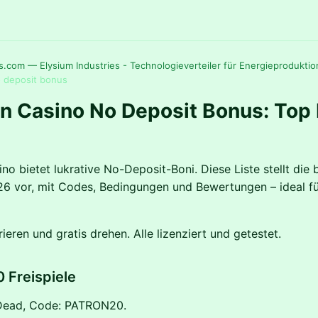
s.com — Elysium Industries - Technologieverteiler für Energieproduktio
o deposit bonus
on Casino No Deposit Bonus: Top 
ino bietet lukrative No-Deposit-Boni. Diese Liste stellt die 
 vor, mit Codes, Bedingungen und Bewertungen – ideal für
rieren und gratis drehen. Alle lizenziert und getestet.
0 Freispiele
Dead, Code: PATRON20.