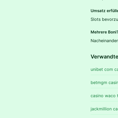
Umsatz erfüll
Slots bevorzug
Mehrere Boni
Nacheinander,
Verwandt
unibet com c
betmgm casin
casino waco 
jackmillion ca