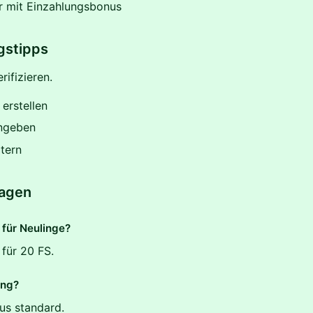
r mit Einzahlungsbonus
gstipps
ifizieren.
erstellen
ngeben
ltern
ragen
für Neulinge?
ür 20 FS.
ung?
us standard.