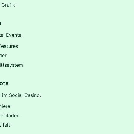
 Grafik
a
s, Events.
Features
der
ittssystem
ots
 im Social Casino.
niere
 einladen
lfalt