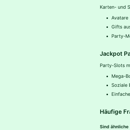
Karten- und S
Avatare
Gifts au
Party-M
Jackpot Pa
Party-Slots m
Mega-Bo
Soziale 
Einfache
Häufige F
Sind ähnliche