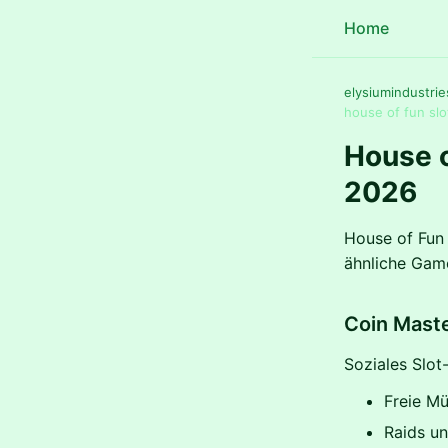
Home
elysiumindustrie
house of fun slo
House o
2026
House of Fun 
ähnliche Game
Coin Mast
Soziales Slot
Freie Mü
Raids un