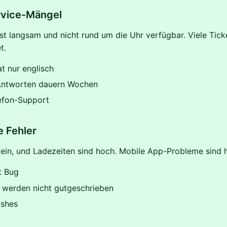
vice-Mängel
st langsam und nicht rund um die Uhr verfügbar. Viele Tick
t.
t nur englisch
Antworten dauern Wochen
lefon-Support
 Fehler
n ein, und Ladezeiten sind hoch. Mobile App-Probleme sind h
t Bug
 werden nicht gutgeschrieben
shes