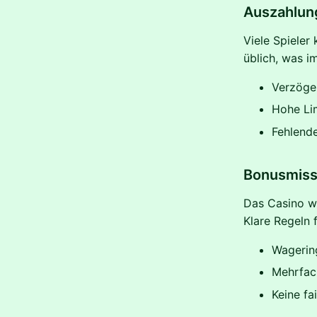
Auszahlun
Viele Spieler
üblich, was i
Verzöger
Hohe Lim
Fehlend
Bonusmiss
Das Casino wi
Klare Regeln 
Wagering
Mehrfac
Keine fa