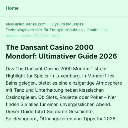
Home
elysiumindustries.com — Elysium Industries -
Technologieverteiler für Energieproduktion
/
Inhalte
/
the
dansant casino 2000 mondorf
The Dansant Casino 2000
Mondorf: Ultimativer Guide 2026
Das The Dansant Casino 2000 Mondorf ist ein
Highlight für Spieler in Luxemburg. In Mondorf-les-
Bains gelegen, bietet es eine einzigartige Atmosphäre
mit Tanz und Unterhaltung neben klassischen
Casinospielen. Ob Slots, Roulette oder Poker – hier
finden Sie alles für einen unvergesslichen Abend.
Dieser Guide führt Sie durch Geschichte,
Spieleangebot, Öffnungszeiten und Tipps für 2026.