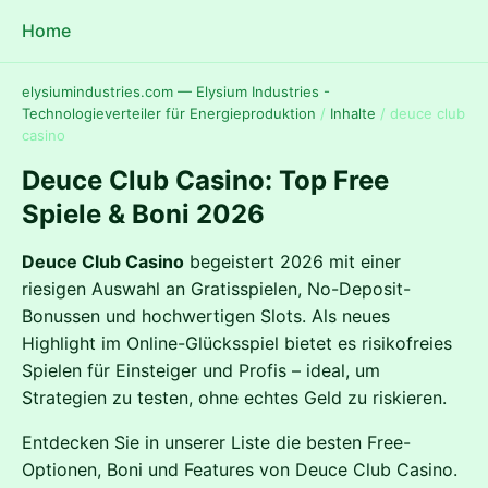
Home
elysiumindustries.com — Elysium Industries -
Technologieverteiler für Energieproduktion
/
Inhalte
/
deuce club
casino
Deuce Club Casino: Top Free
Spiele & Boni 2026
Deuce Club Casino
begeistert 2026 mit einer
riesigen Auswahl an Gratisspielen, No-Deposit-
Bonussen und hochwertigen Slots. Als neues
Highlight im Online-Glücksspiel bietet es risikofreies
Spielen für Einsteiger und Profis – ideal, um
Strategien zu testen, ohne echtes Geld zu riskieren.
Entdecken Sie in unserer Liste die besten Free-
Optionen, Boni und Features von Deuce Club Casino.