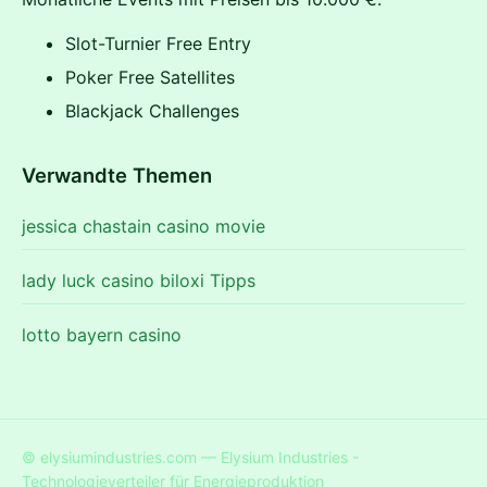
Slot-Turnier Free Entry
Poker Free Satellites
Blackjack Challenges
Verwandte Themen
jessica chastain casino movie
lady luck casino biloxi Tipps
lotto bayern casino
© elysiumindustries.com — Elysium Industries -
Technologieverteiler für Energieproduktion