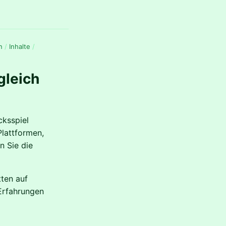
n
/
Inhalte
/
gleich
cksspiel
Plattformen,
n Sie die
ten auf
Erfahrungen