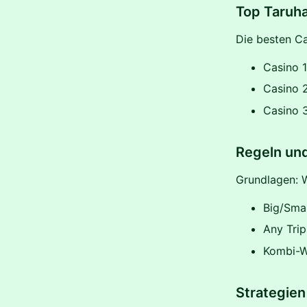
Top Taruh
Die besten Ca
Casino 1
Casino 2
Casino 3
Regeln un
Grundlagen: W
Big/Sma
Any Trip
Kombi-W
Strategien