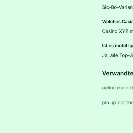
Sic-Bo-Varian
Welches Casin
Casino XYZ m
Ist es mobil s
Ja, alle Top-
Verwandt
online roulet
pin up bet th