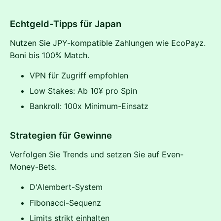
Echtgeld-Tipps für Japan
Nutzen Sie JPY-kompatible Zahlungen wie EcoPayz.
Boni bis 100% Match.
VPN für Zugriff empfohlen
Low Stakes: Ab 10¥ pro Spin
Bankroll: 100x Minimum-Einsatz
Strategien für Gewinne
Verfolgen Sie Trends und setzen Sie auf Even-
Money-Bets.
D'Alembert-System
Fibonacci-Sequenz
Limits strikt einhalten