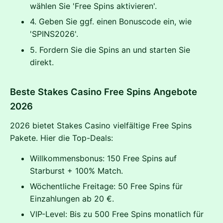
wählen Sie 'Free Spins aktivieren'.
4. Geben Sie ggf. einen Bonuscode ein, wie
'SPINS2026'.
5. Fordern Sie die Spins an und starten Sie
direkt.
Beste Stakes Casino Free Spins Angebote
2026
2026 bietet Stakes Casino vielfältige Free Spins
Pakete. Hier die Top-Deals:
Willkommensbonus: 150 Free Spins auf
Starburst + 100% Match.
Wöchentliche Freitage: 50 Free Spins für
Einzahlungen ab 20 €.
VIP-Level: Bis zu 500 Free Spins monatlich für