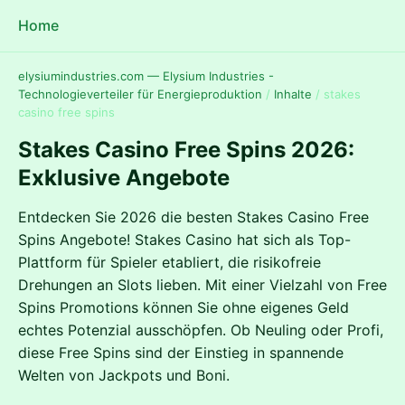
Home
elysiumindustries.com — Elysium Industries -
Technologieverteiler für Energieproduktion
/
Inhalte
/
stakes
casino free spins
Stakes Casino Free Spins 2026:
Exklusive Angebote
Entdecken Sie 2026 die besten Stakes Casino Free
Spins Angebote! Stakes Casino hat sich als Top-
Plattform für Spieler etabliert, die risikofreie
Drehungen an Slots lieben. Mit einer Vielzahl von Free
Spins Promotions können Sie ohne eigenes Geld
echtes Potenzial ausschöpfen. Ob Neuling oder Profi,
diese Free Spins sind der Einstieg in spannende
Welten von Jackpots und Boni.