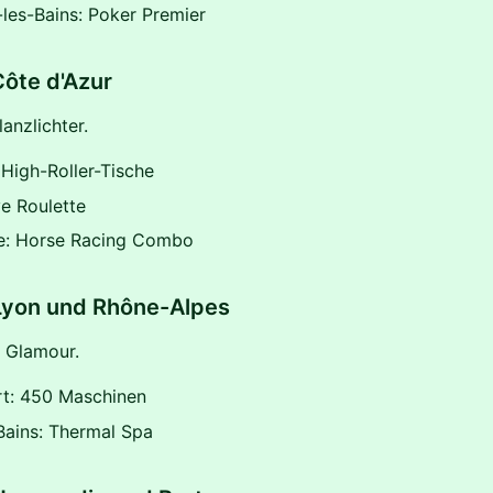
les-Bains: Poker Premier
Côte d'Azur
anzlichter.
High-Roller-Tische
ve Roulette
le: Horse Racing Combo
 Lyon und Rhône-Alpes
ft Glamour.
rt: 450 Maschinen
Bains: Thermal Spa