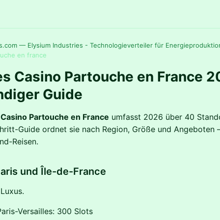
s.com — Elysium Industries - Technologieverteiler für Energieproduktio
ouche en france
es Casino Partouche en France 2
ndiger Guide
 Casino Partouche en France
umfasst 2026 über 40 Stando
chritt-Guide ordnet sie nach Region, Größe und Angeboten –
nd-Reisen.
Paris und Île-de-France
 Luxus.
aris-Versailles: 300 Slots