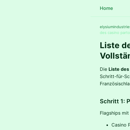
Home
elysiumindustrie
des casino part
Liste d
Vollstä
Die
Liste des
Schritt-für-S
Französischla
Schritt 1: 
Flagships mit
Casino P