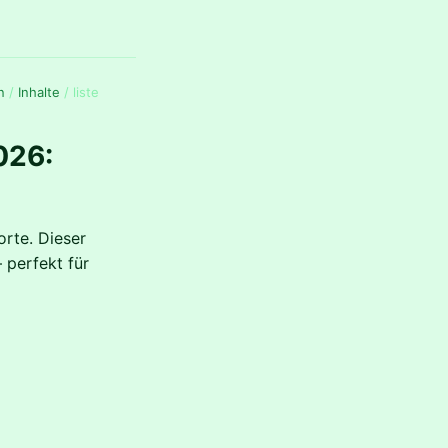
n
/
Inhalte
/
liste
026:
rte. Dieser
 perfekt für